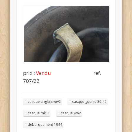
prix :
Vendu
ref.
707/22
casque anglais ww2
casque guerre 39-45
casque mk III
casque ww2
débarquement 1944