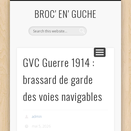
ME CONTACTER TEL. 06.52.68.81.82
UN OBJET VOUS INTÉRESSE ?
ACHAT ET DÉBARRAS
QUI SUIS-JE?
ACCUEIL
BLOG
BROC' EN' GUCHE
GVC Guerre 1914 :
brassard de garde
des voies navigables
admin
mai 5, 2026