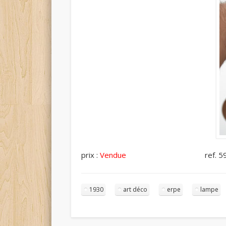
prix :
Vendue
ref. 595
1930
art déco
erpe
lampe