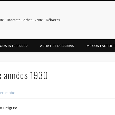
ité – Brocante – Achat – Vente – Débarras
OUS INTÉRESSE ?
ACHAT ET DÉBARRAS
ME CONTACTER TEL
e années 1930
ets vendus
n Belgium.