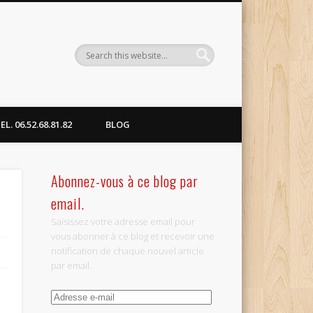
. 06.52.68.81.82
BLOG
Abonnez-vous à ce blog par
email.
Saisissez votre adresse email pour
vous abonner à ce blog et recevoir une
notification de chaque nouvel article
par email.
Adresse
e-