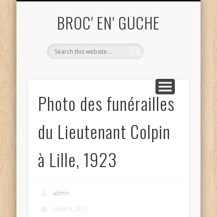
ME CONTACTER TEL. 06.52.68.81.82
UN OBJET VOUS INTÉRESSE ?
ACHAT ET DÉBARRAS
QUI SUIS-JE?
ACCUEIL
BLOG
BROC' EN' GUCHE
Photo des funérailles
du Lieutenant Colpin
à Lille, 1923
admin
juillet 4, 2017