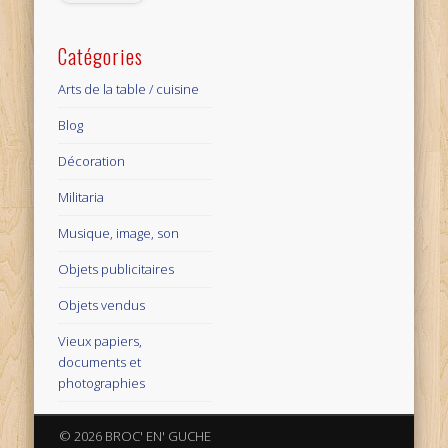
Catégories
Arts de la table / cuisine
Blog
Décoration
Militaria
Musique, image, son
Objets publicitaires
Objets vendus
Vieux papiers,
documents et
photographies
© 2026 BROC' EN' GUCHE