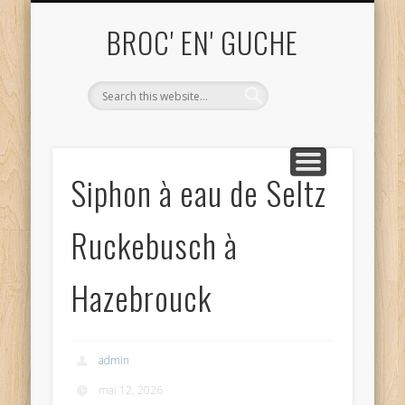
ME CONTACTER TEL. 06.52.68.81.82
UN OBJET VOUS INTÉRESSE ?
ACHAT ET DÉBARRAS
QUI SUIS-JE?
ACCUEIL
BLOG
BROC' EN' GUCHE
Siphon à eau de Seltz
Ruckebusch à
Hazebrouck
admin
mai 12, 2026