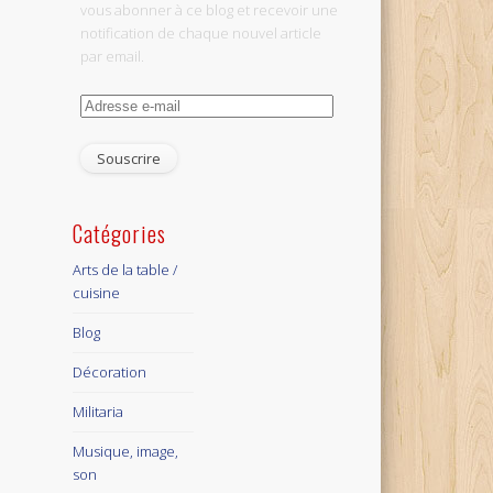
vous abonner à ce blog et recevoir une
notification de chaque nouvel article
par email.
Adresse
e-
mail
Catégories
Arts de la table /
cuisine
Blog
Décoration
Militaria
Musique, image,
son