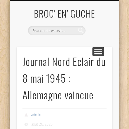
ME CONTACTER TEL. 06.52.68.81.82
UN OBJET VOUS INTÉRESSE ?
ACHAT ET DÉBARRAS
QUI SUIS-JE?
ACCUEIL
BLOG
BROC' EN' GUCHE
Journal Nord Eclair du
8 mai 1945 :
Allemagne vaincue
admin
août 26, 2025