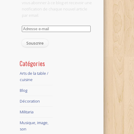
vous abonner à ce blog et recevoir une
notification de chaque nouvel article
par email.
Adresse
e-
mail
Catégories
Arts de la table /
cuisine
Blog
Décoration
Militaria
Musique, image,
son