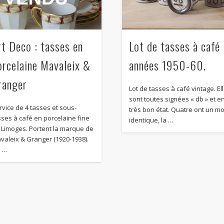
rt Deco : tasses en
Lot de tasses à café
orcelaine Mavaleix &
années 1950-60.
ranger
Lot de tasses à café vintage. El
sont toutes signées « db » et e
rvice de 4 tasses et sous-
très bon état. Quatre ont un mo
sses à café en porcelaine fine
identique, la …
 Limoges. Portent la marque de
valeix & Granger (1920-1938).
i …