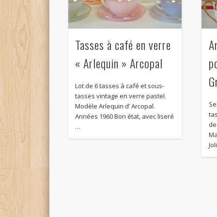
Tasses à café en verre
A
« Arlequin » Arcopal
p
G
Lot de 6 tasses à café et sous-
tasses vintage en verre pastel.
Se
Modèle Arlequin d’ Arcopal.
ta
Années 1960 Bon état, avec liseré
de
…
Ma
Jol