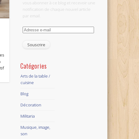
vous abonner à ce blog et recevoir une
notification de chaque nouvel article
par email.
Adresse
e-
mail
les
n
Catégories
tif
Arts de la table /
cuisine
Blog
Décoration
Militaria
Musique, image,
son