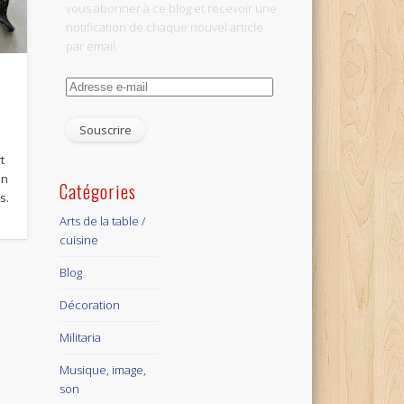
vous abonner à ce blog et recevoir une
notification de chaque nouvel article
par email.
Adresse
e-
mail
t
en
Catégories
s.
Arts de la table /
cuisine
Blog
Décoration
Militaria
Musique, image,
son